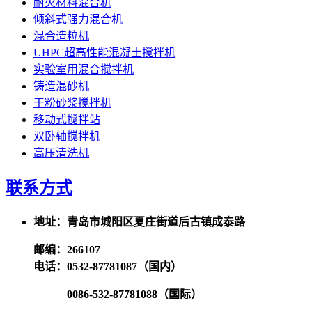
耐火材料混合机
倾斜式强力混合机
混合造粒机
UHPC超高性能混凝土搅拌机
实验室用混合搅拌机
铸造混砂机
干粉砂浆搅拌机
移动式搅拌站
双卧轴搅拌机
高压清洗机
联系方式
地址：青岛市城阳区夏庄街道后古镇成泰路
邮编：266107
电话：0532-87781087（国内）
0086-532-87781088（国际）