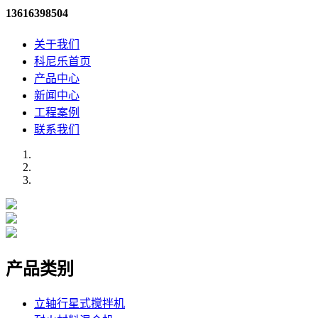
13616398504
关于我们
科尼乐首页
产品中心
新闻中心
工程案例
联系我们
产品类别
立轴行星式搅拌机