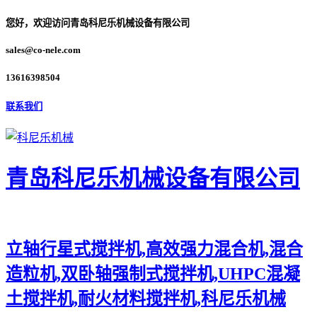
您好，欢迎访问青岛科尼乐机械设备有限公司
sales@co-nele.com
13616398504
联系我们
青岛科尼乐机械设备有限公司
立轴行星式搅拌机,高效强力混合机,混合
造粒机,双卧轴强制式搅拌机,UHPC混凝
土搅拌机,耐火材料搅拌机,科尼乐机械