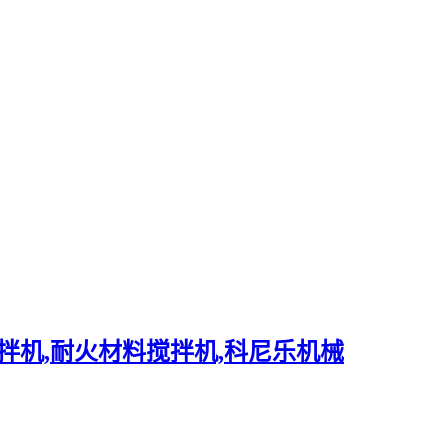
拌机,耐火材料搅拌机,科尼乐机械