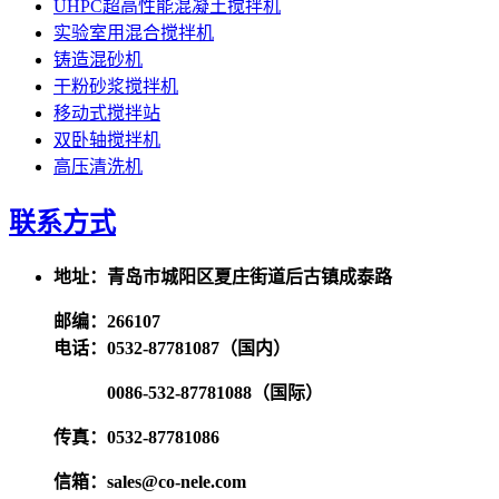
UHPC超高性能混凝土搅拌机
实验室用混合搅拌机
铸造混砂机
干粉砂浆搅拌机
移动式搅拌站
双卧轴搅拌机
高压清洗机
联系方式
地址：青岛市城阳区夏庄街道后古镇成泰路
邮编：266107
电话：0532-87781087（国内）
0086-532-87781088（国际）
传真：0532-87781086
信箱：sales@co-nele.com