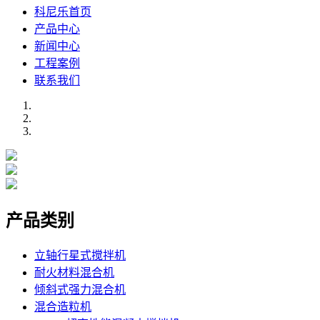
科尼乐首页
产品中心
新闻中心
工程案例
联系我们
产品类别
立轴行星式搅拌机
耐火材料混合机
倾斜式强力混合机
混合造粒机