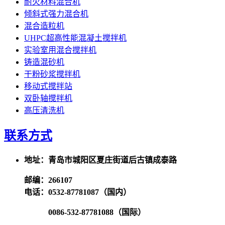
耐火材料混合机
倾斜式强力混合机
混合造粒机
UHPC超高性能混凝土搅拌机
实验室用混合搅拌机
铸造混砂机
干粉砂浆搅拌机
移动式搅拌站
双卧轴搅拌机
高压清洗机
联系方式
地址：青岛市城阳区夏庄街道后古镇成泰路
邮编：266107
电话：0532-87781087（国内）
0086-532-87781088（国际）