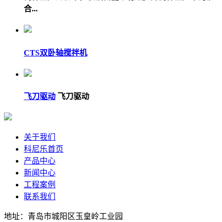
合...
CTS双卧轴搅拌机
飞刀驱动
飞刀驱动
关于我们
科尼乐首页
产品中心
新闻中心
工程案例
联系我们
地址：青岛市城阳区玉皇岭工业园