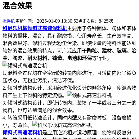
混合效果
2025-01-09 13:30:53
8425次
搅拌机
更新时间：
点击次数：
科尼乐机械倾斜式高速混料机
主要用于各种固体、粉体和液体
物料的搅拌、混合，具有耐磨损、使用寿命长、生产效率高、
混合效果好、混料过程无粉尘污染、即使少量的物料也能达到
较好的混合效果的特点，可广泛应用于
陶粒、建材、玻璃、冶
金、陶瓷、耐火材料、铸造、电池和环保
等行业。
1. 混料全过程均在全密闭的转筒内部进行，且转筒内部呈微负
压状态，无粉尘污染，清洁环保。
2. 倾斜式结构设计，采用经过优化设计的倾斜角度，使混合物
料产生上下倾斜的特定流畅。
3. 倾斜式结构设计，即使转筒内只装填了一半或者三分之一的
物料，也可达到满意的混合效果。
4. 转筒采用低转速设计，同时内壁又有耐磨衬板，设备磨损
小，寿命长。
倾斜式高速混料机
是应用逆流相对运动原理，使物料反复分