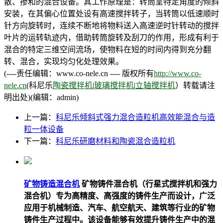
散、掺和的混合设备。其工作原理是：转筒呈特定角度的倾斜
安装，在其偏心位置处设有高速搅拌转子，当转筒以低速顺时
针方向旋转时，连续不断地将物料送入高速逆时针转动的搅拌
叶片的运转轨迹内，借助转筒旋转及刮刀的作用，形成有利于
混合的特定三维空间流场，使物料在短的时间内得到充分翻
转、混合，实现均匀化处理效果。
(----责任编辑：www.co-nele.cn ---- 版权所有
http://www.co-
nele.cn
(科尼乐
陶瓷搅拌机
|
玻璃搅拌机
|
立轴搅拌机
）转载请注
明出处)(编辑：admin)
上一篇：
科尼乐倾斜式强力混合造粒机高效能混合与造
粒一体设备
下一篇：
科尼乐研磨材料和陶瓷混合造粒机
矿物铸造混合机
矿物铸件混合机（行星式搅拌机和强力
混合机）专为高精度、高强度的铸件生产而设计，广泛
应用于机械制造、汽车、航空航天、建筑等行业的矿物
铸件生产过程中。该设备能够有效提升铸件生产中的混