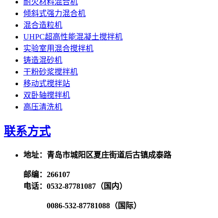
耐火材料混合机
倾斜式强力混合机
混合造粒机
UHPC超高性能混凝土搅拌机
实验室用混合搅拌机
铸造混砂机
干粉砂浆搅拌机
移动式搅拌站
双卧轴搅拌机
高压清洗机
联系方式
地址：青岛市城阳区夏庄街道后古镇成泰路
邮编：266107
电话：0532-87781087（国内）
0086-532-87781088（国际）