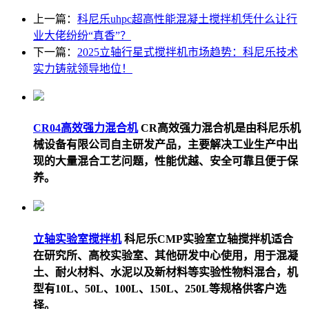
上一篇：
科尼乐uhpc超高性能混凝土搅拌机凭什么让行
业大佬纷纷“真香”？
下一篇：
2025立轴行星式搅拌机市场趋势：科尼乐技术
实力铸就领导地位！
CR04高效强力混合机
CR高效强力混合机是由科尼乐机
械设备有限公司自主研发产品，主要解决工业生产中出
现的大量混合工艺问题，性能优越、安全可靠且便于保
养。
立轴实验室搅拌机
科尼乐CMP实验室立轴搅拌机适合
在研究所、高校实验室、其他研发中心使用，用于混凝
土、耐火材料、水泥以及新材料等实验性物料混合，机
型有10L、50L、100L、150L、250L等规格供客户选
择。