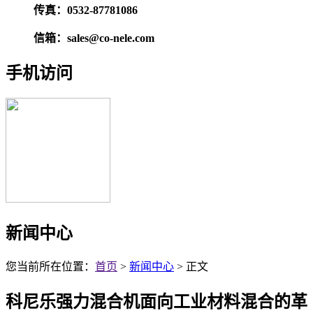
传真：0532-87781086
信箱：sales@co-nele.com
手机访问
新闻中心
您当前所在位置：
首页
>
新闻中心
> 正文
科尼乐强力混合机面向工业材料混合的革