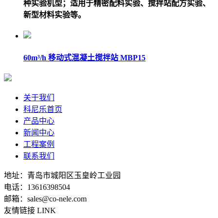
种实验机型；适用于精密配料实验、搅拌站配方实验、
新型材料实验等。
60m³/h 移动式混凝土搅拌站 MBP15
关于我们
科尼乐首页
产品中心
新闻中心
工程案例
联系我们
地址：青岛市城阳区玉皇岭工业园
电话：13616398504
邮箱：sales@co-nele.com
友情链接 LINK