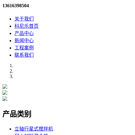
13616398504
关于我们
科尼乐首页
产品中心
新闻中心
工程案例
联系我们
产品类别
立轴行星式搅拌机