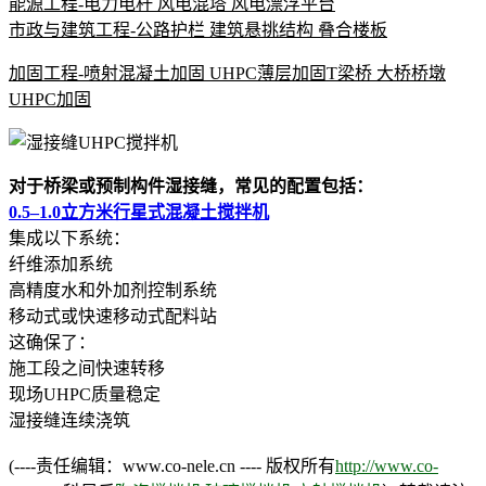
能源工程-电力电杆 风电混塔 风电漂浮平台
市政与建筑工程-公路护栏 建筑悬挑结构 叠合
楼板
加固工程-喷射混凝土加固 UHPC薄层加固T梁桥 大桥桥墩
UHPC加固
对于桥梁或预制构件湿接缝，常见的配置包括：
0.5–1.0立方米行星式混凝土搅拌机
集成以下系统：
纤维添加系统
高精度水和外加剂控制系统
移动式或快速移动式配料站
这确保了：
施工段之间快速转移
现场UHPC质量稳定
湿接缝连续浇筑
(----责任编辑：www.co-nele.cn ---- 版权所有
http://www.co-