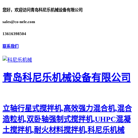
您好，欢迎访问青岛科尼乐机械设备有限公司
sales@co-nele.com
13616398504
联系我们
青岛科尼乐机械设备有限公司
立轴行星式搅拌机,高效强力混合机,混合
造粒机,双卧轴强制式搅拌机,UHPC混凝
土搅拌机,耐火材料搅拌机,科尼乐机械