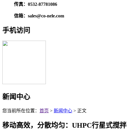
传真：0532-87781086
信箱：sales@co-nele.com
手机访问
新闻中心
您当前所在位置：
首页
>
新闻中心
> 正文
移动高效，分散均匀：UHPC行星式搅拌