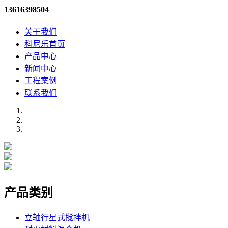
13616398504
关于我们
科尼乐首页
产品中心
新闻中心
工程案例
联系我们
产品类别
立轴行星式搅拌机