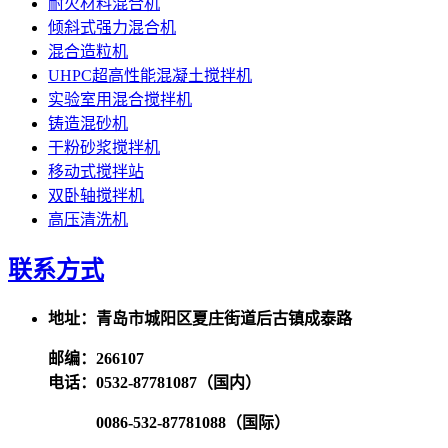
耐火材料混合机
倾斜式强力混合机
混合造粒机
UHPC超高性能混凝土搅拌机
实验室用混合搅拌机
铸造混砂机
干粉砂浆搅拌机
移动式搅拌站
双卧轴搅拌机
高压清洗机
联系方式
地址：青岛市城阳区夏庄街道后古镇成泰路
邮编：266107
电话：0532-87781087（国内）
0086-532-87781088（国际）