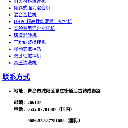
耐火材料混合机
倾斜式强力混合机
混合造粒机
UHPC超高性能混凝土搅拌机
实验室用混合搅拌机
铸造混砂机
干粉砂浆搅拌机
移动式搅拌站
双卧轴搅拌机
高压清洗机
联系方式
地址：青岛市城阳区夏庄街道后古镇成泰路
邮编：266107
电话：0532-87781087（国内）
0086-532-87781088（国际）