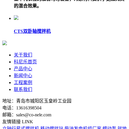
的混合效果。
CTS双卧轴搅拌机
关于我们
科尼乐首页
产品中心
新闻中心
工程案例
联系我们
地址：青岛市城阳区玉皇岭工业园
电话：13616398504
邮箱：sales@co-nele.com
友情链接 LINK
立轴行星式搅拌机
移动搅拌站
柴油发电机组厂家
蠕动泵
就地