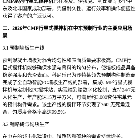
CMP系列行星式搅拌机
已在埃及、伊拉克、利比亚等多个中
东及北非国家成功部署，凭借耐久性、运行效率和操作便捷性
获得了客户的广泛认可。
三、2026年CMP行星式搅拌机在中东预制行业的主要应用场
景
3.1 预制墙板生产线
预制混凝土墙板对混合均匀性和表面质量要求极高。CMP行
星式搅拌机能够确保水泥与骨料的均匀分布，使墙板成品具备
稳定强度和光滑表面。科尼乐已为沙特某领先预制构件制造商
完成了全自动智能PC墙板生产线的部署，集成CMP行星式搅
拌机与定制化PC搅拌站，实现端到端数字化控制，支持24/7无
人化生产，年产能达15万平方米，可满足约3,000套住宅单元
的预制构件需求。该生产线的搅拌环节实现了360°无死角混
合，匀质度合格率高达99.5%。
3.2 铺路砖与砌块生产
在中东的城市化建设中，铺路砖和砌块的需求持续增长。