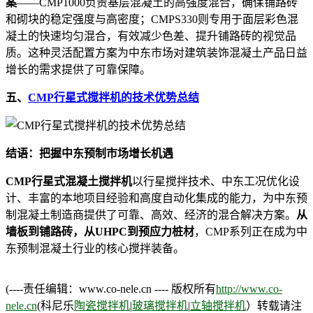
案
——CMP1000负责基层混凝土的高强度混合，确保铺路砖
和砌块的稳定强度与高密度；CMPS330则专用于面层彩色混
凝土的快速均匀混合，有效减少色差、提升铺路砖的视觉品
质。这种灵活配置方案为中东市场对建筑装饰混凝土产品日益
增长的需求提供了可靠保障。
五、
CMP行星式搅拌机的技术优势总结
结语：把握中东预制市场增长机遇
CMP行星式混凝土搅拌机
以行星搅拌技术、中东工况优化设
计、丰富的本地项目经验和高度自动化集成的能力，为中东预
制混凝土制造商提供了可靠、高效、经济的混合解决方案。
从
墙板到铺路砖，从UHPC到预应力桩材
，CMP系列正在成为中
东预制混凝土行业的核心搅拌装备。
(----责任编辑：www.co-nele.cn ---- 版权所有
http://www.co-
nele.cn
(科尼乐
陶瓷搅拌机
|
玻璃搅拌机
|
立轴搅拌机
）转载请注