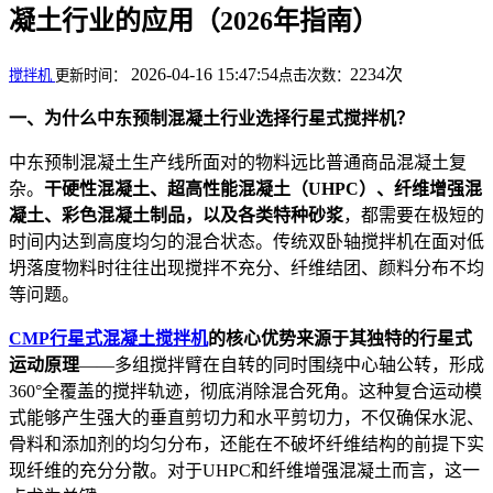
凝土行业的应用（2026年指南）
2026-04-16 15:47:54
2234次
搅拌机
更新时间：
点击次数：
一、为什么中东预制混凝土行业选择行星式搅拌机？
中东预制混凝土生产线所面对的物料远比普通商品混凝土复
杂。
干硬性混凝土、超高性能混凝土（UHPC）、纤维增强混
凝土、彩色混凝土制品，以及各类特种砂浆
，都需要在极短的
时间内达到高度均匀的混合状态。传统双卧轴搅拌机在面对低
坍落度物料时往往出现搅拌不充分、纤维结团、颜料分布不均
等问题。
CMP行星式混凝土搅拌机
的核心优势来源于其独特的行星式
运动原理
——多组搅拌臂在自转的同时围绕中心轴公转，形成
360°全覆盖的搅拌轨迹，彻底消除混合死角。这种复合运动模
式能够产生强大的垂直剪切力和水平剪切力，不仅确保水泥、
骨料和添加剂的均匀分布，还能在不破坏纤维结构的前提下实
现纤维的充分分散。对于UHPC和纤维增强混凝土而言，这一