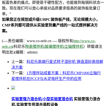
板面色差的痛点。即使是干硬性配方，也能做到每锅料状态一
致。现在我们可以放心承接对品质要求极高的装饰板批量订
单。”
如果您正在规划或升级UHPC装饰板产线，无论规模大小，
CMP系列都可提供从实验室到量产线的一站式搅拌解决方
案。
(----责任编辑：www.co-nele.cn ---- 版权所有
http://www.co-
nele.cn
(科尼乐
陶瓷搅拌机
|
玻璃搅拌机
|
立轴搅拌机
）转载请注
明出处)(编辑：admin)
上一篇：
科尼乐高端行星式转子混砂机 铸造混砂高效解
决方案
下一篇：
1方搅拌站成套方案｜科尼乐CMP1000立轴行
星搅拌机在PCCP与水泥电杆生产中的应用
实验室强力混合机/小型实验室混合机
实验室强力混合
机-实验室专用混合造粒设备