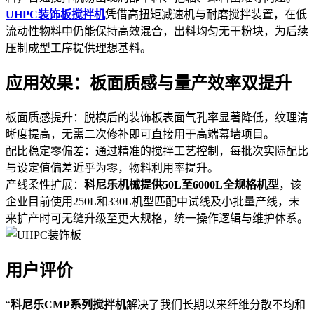
UHPC装饰板搅拌机
凭借高扭矩减速机与耐磨搅拌装置，在低
流动性物料中仍能保持高效混合，出料均匀无干粉块，为后续
压制成型工序提供理想基料。
应用效果：板面质感与量产效率双提升
板面质感提升：脱模后的装饰板表面气孔率显著降低，纹理清
晰度提高，无需二次修补即可直接用于高端幕墙项目。
配比稳定零偏差：通过精准的搅拌工艺控制，每批次实际配比
与设定值偏差近乎为零，物料利用率提升。
产线柔性扩展：
科尼乐机械提供50L至6000L全规格机型
，该
企业目前使用250L和330L机型匹配中试线及小批量产线，未
来扩产时可无缝升级至更大规格，统一操作逻辑与维护体系。
用户评价
“
科尼乐CMP系列搅拌机
解决了我们长期以来纤维分散不均和