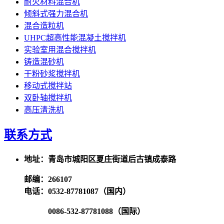
耐火材料混合机
倾斜式强力混合机
混合造粒机
UHPC超高性能混凝土搅拌机
实验室用混合搅拌机
铸造混砂机
干粉砂浆搅拌机
移动式搅拌站
双卧轴搅拌机
高压清洗机
联系方式
地址：青岛市城阳区夏庄街道后古镇成泰路
邮编：266107
电话：0532-87781087（国内）
0086-532-87781088（国际）