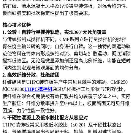
仿石纹、清水混凝土风格及异形镂空装饰板，对混合均匀性、
板面细腻度和批次稳定性提出了极高要求。
核心技术优势
1. 公转＋自转行星搅拌轨迹，实现360°无死角覆盖
与传统强制式搅拌机不同，CMP系列立轴行星搅拌机的搅拌
臂在绕主轴公转的同时，自身进行自转。这一独特的双运动轨
迹使物料在筒体内形成多维对流、剪切与扩散运动，彻底消除
搅拌低效区。无论是微量添加剂还是高比例纤维，均能在短时
间内达到宏观与微观层面的均匀分布。
2. 高效纤维分散，杜绝结团
纤维结团是UHPC装饰板生产中常见且棘手的难题。CMP250
和CMP330
UHPC搅拌机
通过优化搅拌工具形状与转速配比，
使纤维在混合初期便被有效打散并均匀裹覆于浆体之中。实际
生产验证：纤维分散率提升至99%以上，板面断面无可见纤维
团簇，力学性能一致性好。
3. 干硬性混凝土及低水胶比配方从容应对
UHPC装饰板常采用极低水胶比（≤0.20）及干硬性状态出
料，普通搅拌机易出现局部干料、抱轴、卸料困难等问题。