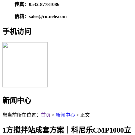
传真：0532-87781086
信箱：sales@co-nele.com
手机访问
新闻中心
您当前所在位置：
首页
>
新闻中心
> 正文
1方搅拌站成套方案｜科尼乐CMP1000立