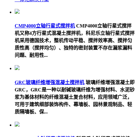
CMP4000立轴行星式搅拌机
CMP4000立轴行星式搅拌
机又称4方行星式混凝土搅拌机，科尼乐立轴行星式搅拌
机采用德国技术，整机传动平稳、搅拌效率高、搅拌匀
质性高（搅拌均匀）、独特的密封装置不存在漏浆漏料
问题、耐用性...
GRC玻璃纤维增强混凝土搅拌机
玻璃纤维增强混凝土即
GRC，GRC是一种以耐碱玻璃纤维为增强材料、水泥砂
浆为基体材料的纤维混凝土复合材料，应用领域广泛，
可用于建筑细部装饰构件、幕墙板、园林景观制品、轻
质隔墙板、保...