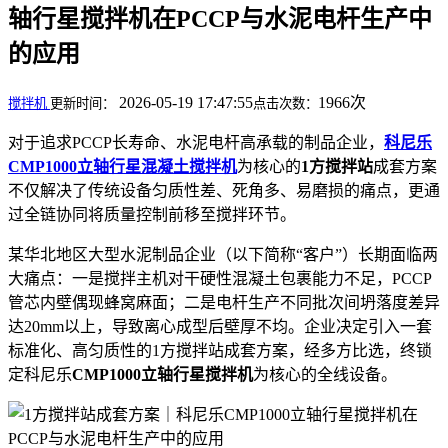
轴行星搅拌机在PCCP与水泥电杆生产中
的应用
2026-05-19 17:47:55
1966次
搅拌机
更新时间：
点击次数：
对于追求PCCP长寿命、水泥电杆高承载的制品企业，
科尼乐
CMP1000立轴行星混凝土搅拌机
为核心的
1方搅拌站
成套方案
不仅解决了传统设备匀质性差、死角多、易磨损的痛点，更通
过全链协同将质量控制前移至搅拌环节。
某华北地区大型水泥制品企业（以下简称“客户”）长期面临两
大痛点：一是搅拌主机对干硬性混凝土包裹能力不足，PCCP
管芯内壁偶现蜂窝麻面；二是电杆生产不同批次间坍落度差异
达20mm以上，导致离心成型后壁厚不均。企业决定引入一套
标准化、高匀质性的1方搅拌站成套方案，经多方比选，终锁
定科尼乐
CMP1000立轴行星搅拌机
为核心的全线设备。