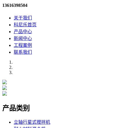
13616398504
关于我们
科尼乐首页
产品中心
新闻中心
工程案例
联系我们
产品类别
立轴行星式搅拌机