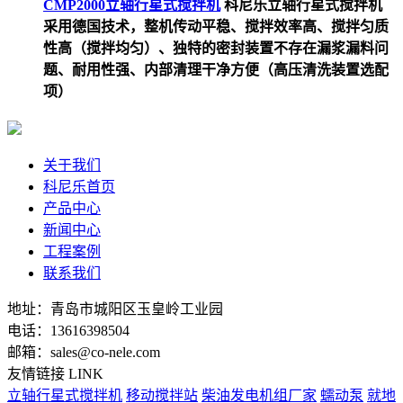
CMP2000立轴行星式搅拌机
科尼乐立轴行星式搅拌机
采用德国技术，整机传动平稳、搅拌效率高、搅拌匀质
性高（搅拌均匀）、独特的密封装置不存在漏浆漏料问
题、耐用性强、内部清理干净方便（高压清洗装置选配
项）
关于我们
科尼乐首页
产品中心
新闻中心
工程案例
联系我们
地址：青岛市城阳区玉皇岭工业园
电话：13616398504
邮箱：sales@co-nele.com
友情链接 LINK
立轴行星式搅拌机
移动搅拌站
柴油发电机组厂家
蠕动泵
就地