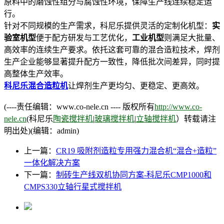
原料中的磨蚀性组分与腐蚀性环境，保障生产线连续稳定运
行。
针对不同规模的生产需求，科尼乐提供灵活的定制化机型：
实
验室机型
便于配方研发与工艺优化，
工业机型
则满足大批量、
高效率的连续生产要求。依托这套可靠的混合造粒技术，焊剂
生产企业能够显著提升配方一致性，降低批次间差异，同时提
高整体生产效率。
科尼乐混合造粒机
让焊剂生产更均匀、更稳定、更高效。
(----责任编辑：www.co-nele.cn ---- 版权所有
http://www.co-
nele.cn
(科尼乐
陶瓷搅拌机
|
玻璃搅拌机
|
立轴搅拌机
）转载请注
明出处)(编辑：admin)
上一篇：
CR19 吸附剂造粒专用强力混合机“混合+造粒”
一体化解决方案
下一篇：
制砖生产线双机协同方案-科尼乐CMP1000和
CMPS330立轴行星式搅拌机