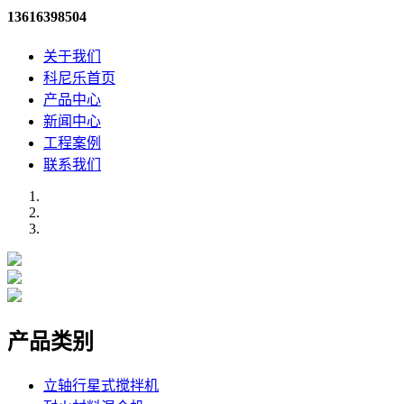
13616398504
关于我们
科尼乐首页
产品中心
新闻中心
工程案例
联系我们
产品类别
立轴行星式搅拌机