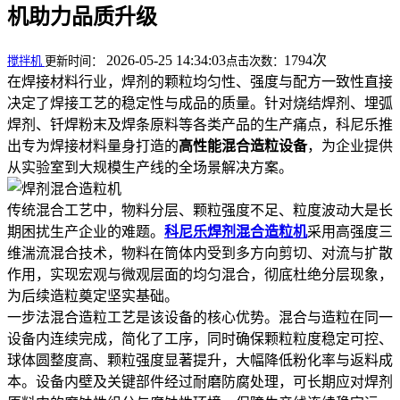
机助力品质升级
2026-05-25 14:34:03
1794次
搅拌机
更新时间：
点击次数：
在焊接材料行业，焊剂的颗粒均匀性、强度与配方一致性直接
决定了焊接工艺的稳定性与成品的质量。针对烧结焊剂、埋弧
焊剂、钎焊粉末及焊条原料等各类产品的生产痛点，科尼乐推
出专为焊接材料量身打造的
高性能混合造粒设备
，为企业提供
从实验室到大规模生产线的全场景解决方案。
传统混合工艺中，物料分层、颗粒强度不足、粒度波动大是长
期困扰生产企业的难题。
科尼乐焊剂混合造粒机
采用高强度三
维湍流混合技术，物料在筒体内受到多方向剪切、对流与扩散
作用，实现宏观与微观层面的均匀混合，彻底杜绝分层现象，
为后续造粒奠定坚实基础。
一步法混合造粒工艺是该设备的核心优势。混合与造粒在同一
设备内连续完成，简化了工序，同时确保颗粒粒度稳定可控、
球体圆整度高、颗粒强度显著提升，大幅降低粉化率与返料成
本。设备内壁及关键部件经过耐磨防腐处理，可长期应对焊剂