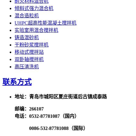
耐火材料混合机
倾斜式强力混合机
混合造粒机
UHPC超高性能混凝土搅拌机
实验室用混合搅拌机
铸造混砂机
干粉砂浆搅拌机
移动式搅拌站
双卧轴搅拌机
高压清洗机
联系方式
地址：青岛市城阳区夏庄街道后古镇成泰路
邮编：266107
电话：0532-87781087（国内）
0086-532-87781088（国际）