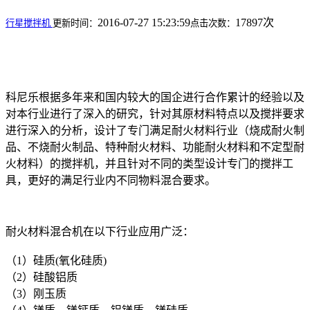
2016-07-27 15:23:59
17897次
行星搅拌机
更新时间：
点击次数：
科尼乐根据多年来和国内较大的国企进行合作累计的经验以及
对本行业进行了深入的研究，针对其原材料特点以及搅拌要求
进行深入的分析，设计了专门满足耐火材料行业（烧成耐火制
品、不烧耐火制品、特种耐火材料、功能耐火材料和不定型耐
火材料）的搅拌机，并且针对不同的类型设计专门的搅拌工
具，更好的满足行业内不同物料混合要求。
耐火材料混合机在以下行业应用广泛：
（1）硅质(氧化硅质)
（2）硅酸铝质
（3）刚玉质