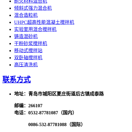
耐火材料混合机
倾斜式强力混合机
混合造粒机
UHPC超高性能混凝土搅拌机
实验室用混合搅拌机
铸造混砂机
干粉砂浆搅拌机
移动式搅拌站
双卧轴搅拌机
高压清洗机
联系方式
地址：青岛市城阳区夏庄街道后古镇成泰路
邮编：266107
电话：0532-87781087（国内）
0086-532-87781088（国际）