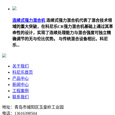
连续式强力混合机
连续式强力混合机代表了混合技术领
域的重大突破，在科尼乐CR强力混合机基础上通过其革
命性的设计，实现了连续处理能力与混合强度可独立精
确调节的无与伦比优势。 与传统混合设备相比，科尼
乐...
关于我们
科尼乐首页
产品中心
新闻中心
工程案例
联系我们
地址：青岛市城阳区玉皇岭工业园
电话：13616398504