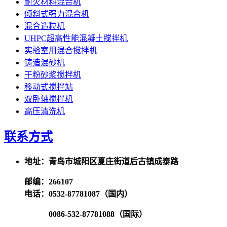
耐火材料混合机
倾斜式强力混合机
混合造粒机
UHPC超高性能混凝土搅拌机
实验室用混合搅拌机
铸造混砂机
干粉砂浆搅拌机
移动式搅拌站
双卧轴搅拌机
高压清洗机
联系方式
地址：青岛市城阳区夏庄街道后古镇成泰路
邮编：266107
电话：0532-87781087（国内）
0086-532-87781088（国际）