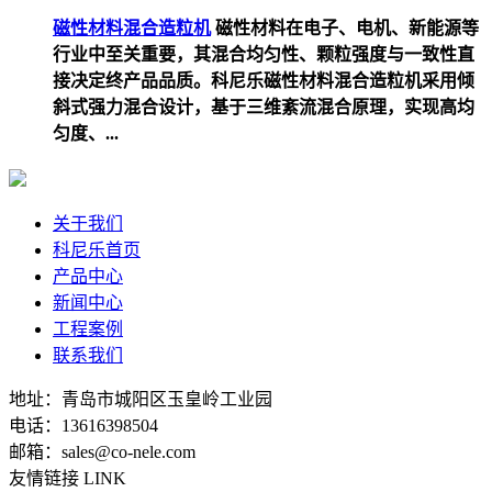
磁性材料混合造粒机
磁性材料在电子、电机、新能源等
行业中至关重要，其混合均匀性、颗粒强度与一致性直
接决定终产品品质。科尼乐磁性材料混合造粒机采用倾
斜式强力混合设计，基于三维紊流混合原理，实现高均
匀度、...
关于我们
科尼乐首页
产品中心
新闻中心
工程案例
联系我们
地址：青岛市城阳区玉皇岭工业园
电话：13616398504
邮箱：sales@co-nele.com
友情链接 LINK