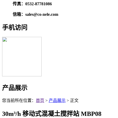
传真：0532-87781086
信箱：sales@co-nele.com
手机访问
产品展示
您当前所在位置：
首页
>
产品展示
> 正文
30m³/h 移动式混凝土搅拌站 MBP08