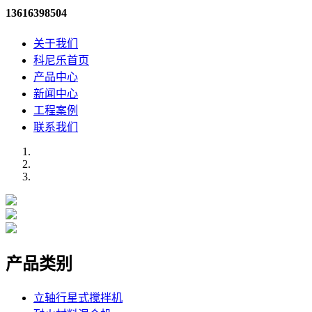
13616398504
关于我们
科尼乐首页
产品中心
新闻中心
工程案例
联系我们
产品类别
立轴行星式搅拌机