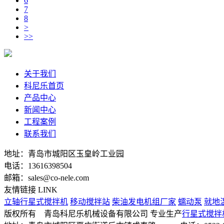
6
7
8
>
>>
关于我们
科尼乐首页
产品中心
新闻中心
工程案例
联系我们
地址：青岛市城阳区玉皇岭工业园
电话：13616398504
邮箱：sales@co-nele.com
友情链接 LINK
立轴行星式搅拌机
移动搅拌站
柴油发电机组厂家
蠕动泵
就地
版权所有 青岛科尼乐机械设备有限公司 专业生产
行星式搅拌