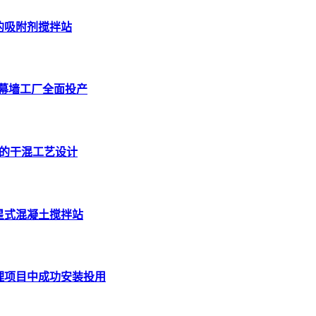
的吸附剂搅拌站
C幕墙工厂全面投产
的干混工艺设计
星式混凝土搅拌站
理项目中成功安装投用