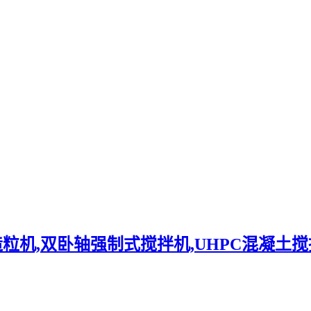
粒机,双卧轴强制式搅拌机,UHPC混凝土搅